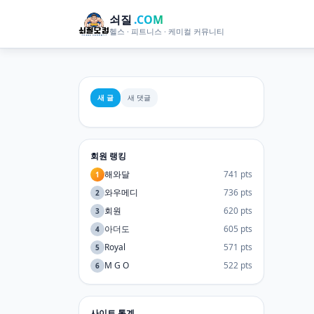
쇠질
.COM
헬스 · 피트니스 · 케미컬 커뮤니티
새 글
새 댓글
회원 랭킹
해와달
741 pts
1
와우메디
736 pts
2
회원
620 pts
3
아더도
605 pts
4
Royal
571 pts
5
M G O
522 pts
6
사이트 통계