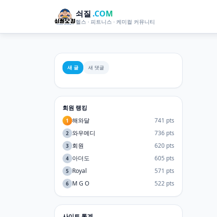
쇠질
.COM
헬스 · 피트니스 · 케미컬 커뮤니티
새 글
새 댓글
회원 랭킹
해와달
741 pts
1
와우메디
736 pts
2
회원
620 pts
3
아더도
605 pts
4
Royal
571 pts
5
M G O
522 pts
6
사이트 통계