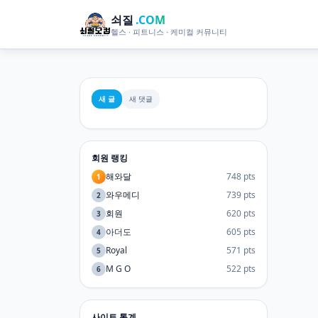
쇠질
.COM
헬스 · 피트니스 · 케미컬 커뮤니티
새 글
새 댓글
회원 랭킹
해와달
748 pts
1
와우메디
739 pts
2
회원
620 pts
3
아더도
605 pts
4
Royal
571 pts
5
M G O
522 pts
6
사이트 통계