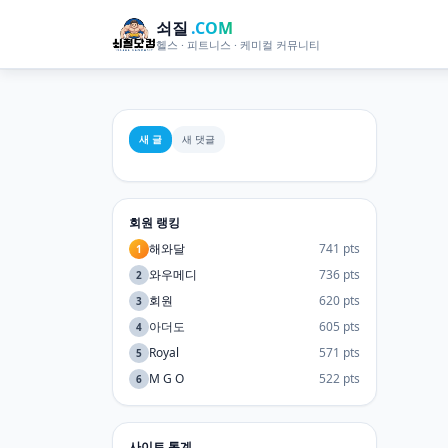
쇠질
.COM
헬스 · 피트니스 · 케미컬 커뮤니티
새 글
새 댓글
회원 랭킹
해와달
741 pts
1
와우메디
736 pts
2
회원
620 pts
3
아더도
605 pts
4
Royal
571 pts
5
M G O
522 pts
6
사이트 통계