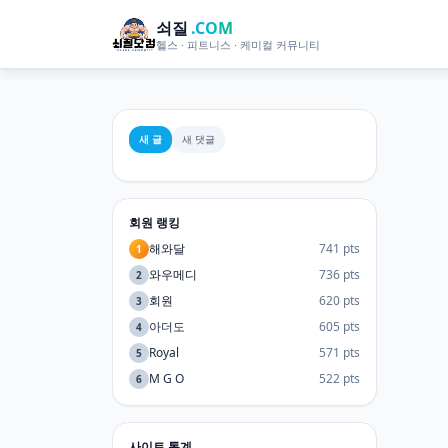
쇠질
.COM
헬스 · 피트니스 · 케미컬 커뮤니티
새 글
새 댓글
회원 랭킹
해와달
741 pts
1
와우메디
736 pts
2
회원
620 pts
3
아더도
605 pts
4
Royal
571 pts
5
M G O
522 pts
6
사이트 통계