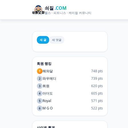
쇠질
.COM
헬스 · 피트니스 · 케미컬 커뮤니티
새 글
새 댓글
회원 랭킹
해와달
748 pts
1
와우메디
739 pts
2
회원
620 pts
3
아더도
605 pts
4
Royal
571 pts
5
M G O
522 pts
6
사이트 통계