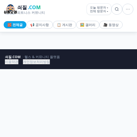
쇠질
.COM
오늘 방문자
-
전체 방문자
-
피트니스 커뮤니티
🧱 전체글
📢 공지사항
📋 게시판
🖼️ 갤러리
🎥 동영상
쇠질.COM
· 헬스 & 커뮤니티 플랫폼
이용약관
개인정보처리방침