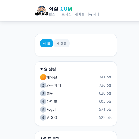
쇠질
.COM
헬스 · 피트니스 · 케미컬 커뮤니티
새 글
새 댓글
회원 랭킹
해와달
741 pts
1
와우메디
736 pts
2
회원
620 pts
3
아더도
605 pts
4
Royal
571 pts
5
M G O
522 pts
6
사이트 통계