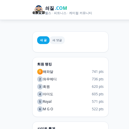
쇠질
.COM
헬스 · 피트니스 · 케미컬 커뮤니티
새 글
새 댓글
회원 랭킹
해와달
741 pts
1
와우메디
736 pts
2
회원
620 pts
3
아더도
605 pts
4
Royal
571 pts
5
M G O
522 pts
6
사이트 통계