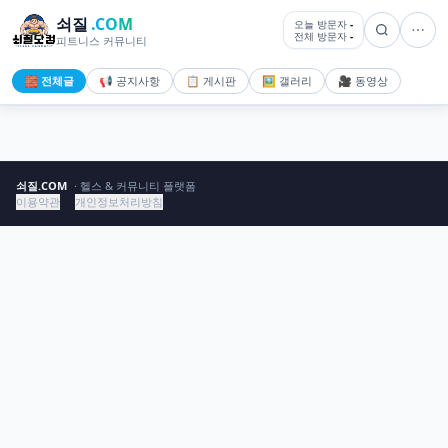
쇠질
.COM
오늘 방문자
-
전체 방문자
-
피트니스 커뮤니티
🧱 전체글
📢 공지사항
📋 게시판
🖼️ 갤러리
🎥 동영상
쇠질.COM
· 헬스 & 커뮤니티 플랫폼
이용약관
개인정보처리방침