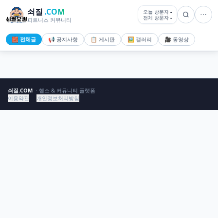
쇠질
.COM
오늘 방문자
-
전체 방문자
-
피트니스 커뮤니티
🧱 전체글
📢 공지사항
📋 게시판
🖼️ 갤러리
🎥 동영상
쇠질.COM
· 헬스 & 커뮤니티 플랫폼
이용약관
개인정보처리방침