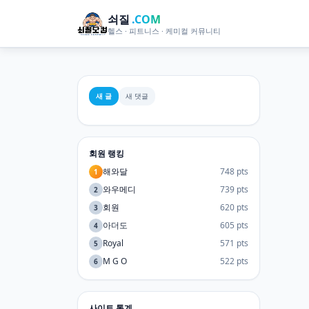
쇠질
.COM
헬스 · 피트니스 · 케미컬 커뮤니티
새 글
새 댓글
회원 랭킹
해와달
748 pts
1
와우메디
739 pts
2
회원
620 pts
3
아더도
605 pts
4
Royal
571 pts
5
M G O
522 pts
6
사이트 통계