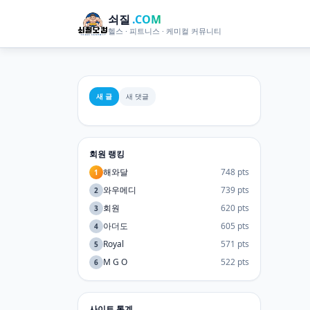
쇠질
.COM
헬스 · 피트니스 · 케미컬 커뮤니티
새 글
새 댓글
회원 랭킹
해와달
748 pts
1
와우메디
739 pts
2
회원
620 pts
3
아더도
605 pts
4
Royal
571 pts
5
M G O
522 pts
6
사이트 통계