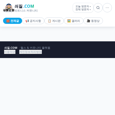
쇠질
.COM
오늘 방문자
-
전체 방문자
-
피트니스 커뮤니티
🧱 전체글
📢 공지사항
📋 게시판
🖼️ 갤러리
🎥 동영상
쇠질.COM
· 헬스 & 커뮤니티 플랫폼
이용약관
개인정보처리방침