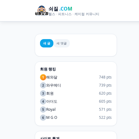
쇠질
.COM
헬스 · 피트니스 · 케미컬 커뮤니티
새 글
새 댓글
회원 랭킹
해와달
748 pts
1
와우메디
739 pts
2
회원
620 pts
3
아더도
605 pts
4
Royal
571 pts
5
M G O
522 pts
6
사이트 통계