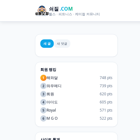
쇠질
.COM
헬스 · 피트니스 · 케미컬 커뮤니티
새 글
새 댓글
회원 랭킹
해와달
748 pts
1
와우메디
739 pts
2
회원
620 pts
3
아더도
605 pts
4
Royal
571 pts
5
M G O
522 pts
6
사이트 통계