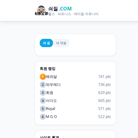
쇠질
.COM
헬스 · 피트니스 · 케미컬 커뮤니티
새 글
새 댓글
회원 랭킹
해와달
741 pts
1
와우메디
736 pts
2
회원
620 pts
3
아더도
605 pts
4
Royal
571 pts
5
M G O
522 pts
6
사이트 통계