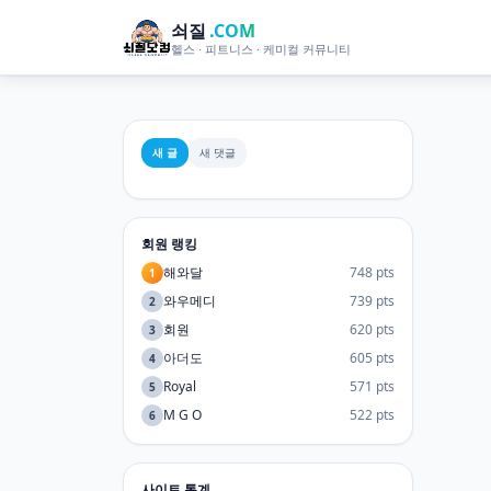
쇠질
.COM
헬스 · 피트니스 · 케미컬 커뮤니티
새 글
새 댓글
회원 랭킹
해와달
748 pts
1
와우메디
739 pts
2
회원
620 pts
3
아더도
605 pts
4
Royal
571 pts
5
M G O
522 pts
6
사이트 통계