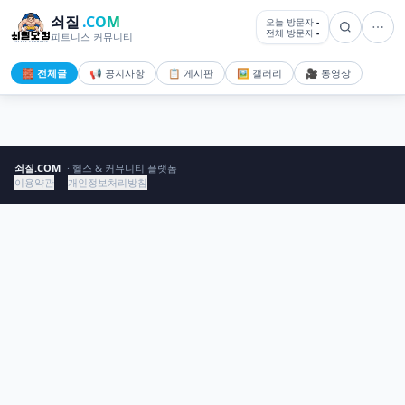
쇠질
.COM
오늘 방문자
-
전체 방문자
-
피트니스 커뮤니티
🧱 전체글
📢 공지사항
📋 게시판
🖼️ 갤러리
🎥 동영상
쇠질.COM
· 헬스 & 커뮤니티 플랫폼
이용약관
개인정보처리방침