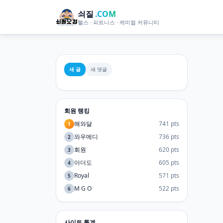
쇠질
.COM
헬스 · 피트니스 · 케미컬 커뮤니티
새 글
새 댓글
회원 랭킹
해와달
741 pts
1
와우메디
736 pts
2
회원
620 pts
3
아더도
605 pts
4
Royal
571 pts
5
M G O
522 pts
6
사이트 통계