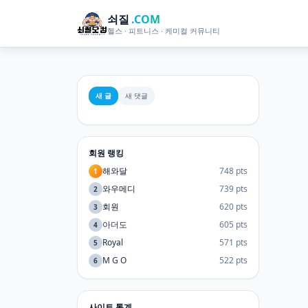
쇠질
.COM
헬스 · 피트니스 · 케미컬 커뮤니티
새 글
새 댓글
회원 랭킹
해와달
748 pts
1
와우메디
739 pts
2
회원
620 pts
3
아더도
605 pts
4
Royal
571 pts
5
M G O
522 pts
6
사이트 통계