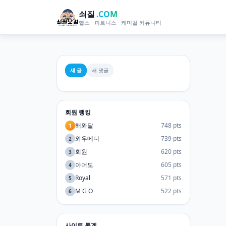
쇠질
.COM
헬스 · 피트니스 · 케미컬 커뮤니티
새 글
새 댓글
회원 랭킹
해와달
748 pts
1
와우메디
739 pts
2
회원
620 pts
3
아더도
605 pts
4
Royal
571 pts
5
M G O
522 pts
6
사이트 통계