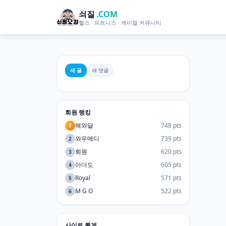
쇠질
.COM
헬스 · 피트니스 · 케미컬 커뮤니티
새 글
새 댓글
회원 랭킹
해와달
748 pts
1
와우메디
739 pts
2
회원
620 pts
3
아더도
605 pts
4
Royal
571 pts
5
M G O
522 pts
6
사이트 통계