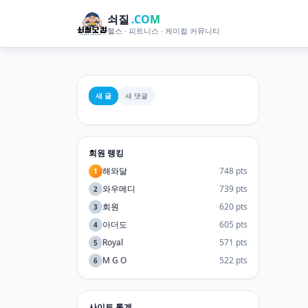
쇠질
.COM
헬스 · 피트니스 · 케미컬 커뮤니티
새 글
새 댓글
회원 랭킹
해와달
748 pts
1
와우메디
739 pts
2
회원
620 pts
3
아더도
605 pts
4
Royal
571 pts
5
M G O
522 pts
6
사이트 통계