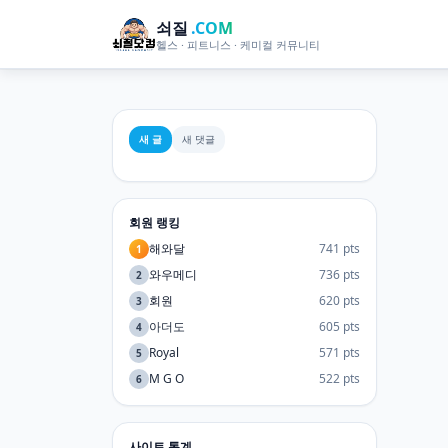
쇠질
.COM
헬스 · 피트니스 · 케미컬 커뮤니티
새 글
새 댓글
회원 랭킹
해와달
741 pts
1
와우메디
736 pts
2
회원
620 pts
3
아더도
605 pts
4
Royal
571 pts
5
M G O
522 pts
6
사이트 통계