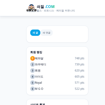
쇠질
.COM
헬스 · 피트니스 · 케미컬 커뮤니티
새 글
새 댓글
회원 랭킹
해와달
748 pts
1
와우메디
739 pts
2
회원
620 pts
3
아더도
605 pts
4
Royal
571 pts
5
M G O
522 pts
6
사이트 통계